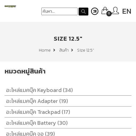
EN
0
SIZE 12.5"
Size 12.5"
Home
สินค้า
หมวดหมู่สินค้า
อะไหล่แมคบุ๊ค Keyboard
(34)
อะไหล่แมคบุ๊ค Adapter
(19)
อะไหล่แมคบุ๊ค Trackpad
(17)
อะไหล่แมคบุ๊ค Battery
(30)
อะไหล่แมคบุ๊ค จอ
(39)