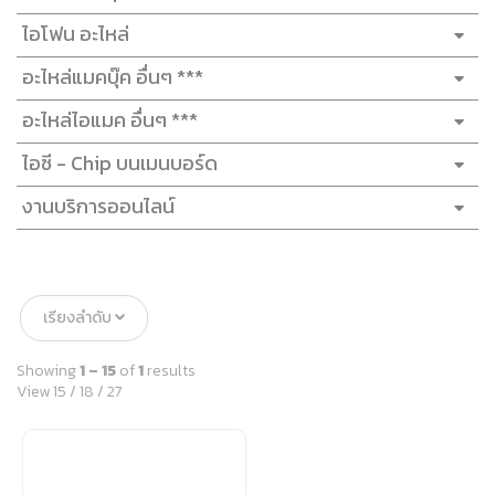
ไอโฟน อะไหล่
อะไหล่แมคบุ๊ค อื่นๆ ***
อะไหล่ไอแมค อื่นๆ ***
ไอซี - Chip บนเมนบอร์ด
งานบริการออนไลน์
เรียงลำดับ
Showing
1 – 15
of
1
results
View
15
/
18
/
27