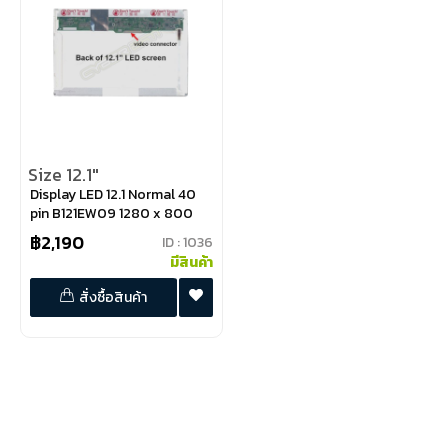
Size 12.1"
Display LED 12.1 Normal 40
pin B121EW09 1280 x 800
฿2,190
ID : 1036
มีสินค้า
สั่งซื้อสินค้า