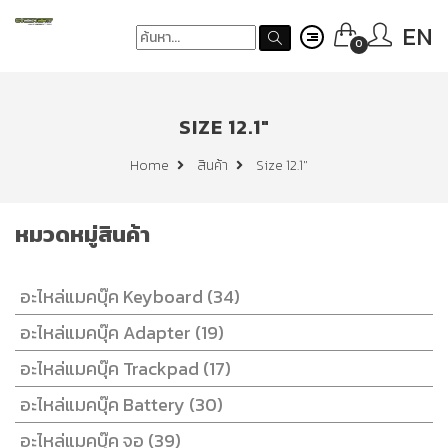
EN
0
SIZE 12.1"
Size 12.1"
Home
สินค้า
หมวดหมู่สินค้า
อะไหล่แมคบุ๊ค Keyboard
(34)
อะไหล่แมคบุ๊ค Adapter
(19)
อะไหล่แมคบุ๊ค Trackpad
(17)
อะไหล่แมคบุ๊ค Battery
(30)
อะไหล่แมคบุ๊ค จอ
(39)