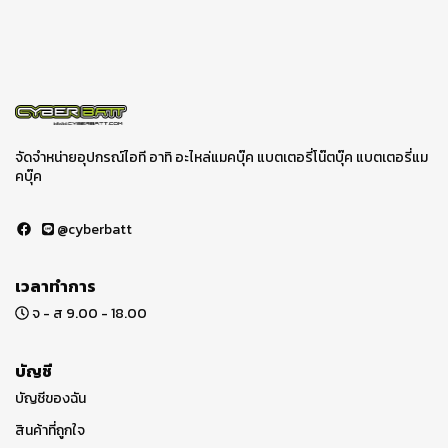
จัดจำหน่ายอุปกรณ์ไอที อาทิ อะไหล่แมคบุ๊ค แบตเตอรี่โน๊ตบุ๊ค แบตเตอรี่แม
คบุ๊ค
@cyberbatt
เวลาทำการ
จ - ส 9.00 - 18.00
บัญชี
บัญชีของฉัน
สินค้าที่ถูกใจ