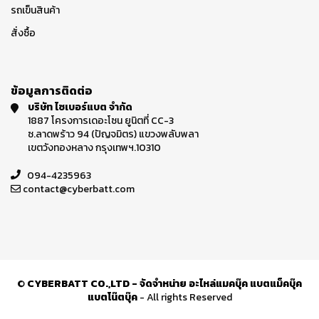
รถเข็นสินค้า
สั่งซื้อ
ข้อมูลการติดต่อ
บริษัท ไซเบอร์แบต จำกัด
1887 โครงการเดอะโซน ยูนิตที่ CC-3
ซ.ลาดพร้าว 94 (ปัญจมิตร) แขวงพลับพลา
เขตวังทองหลาง กรุงเทพฯ.10310
094-4235963
contact@cyberbatt.com
©
CYBERBATT CO.,LTD - จัดจำหน่าย อะไหล่แมคบุ๊ค แบตแม็คบุ๊ค
แบตโน๊ตบุ๊ค
- All rights Reserved