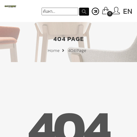
EN
0
404 PAGE
404 Page
Home
404