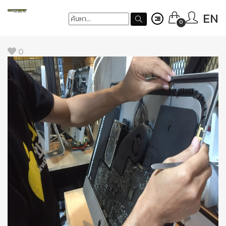
EN
0
0