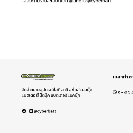
-สอบถามรายละเอียดได้ที่ @Line ID:@cyberbatt
เวลาทำก
จัดจำหน่ายอุปกรณ์ไอที อาทิ อะไหล่แมคบุ๊ค
จ - ส 9.
แบตเตอรี่โน๊ตบุ๊ค แบตเตอรี่แมคบุ๊ค
@cyberbatt