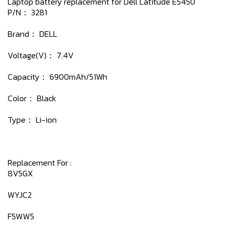
Laptop battery replacement for Dell Latitude E5450
P/N： 3281
Brand： DELL
Voltage(V)： 7.4V
Capacity： 6900mAh/51Wh
Color： Black
Type： Li-ion
Replacement For :
8V5GX
WYJC2
F5WW5