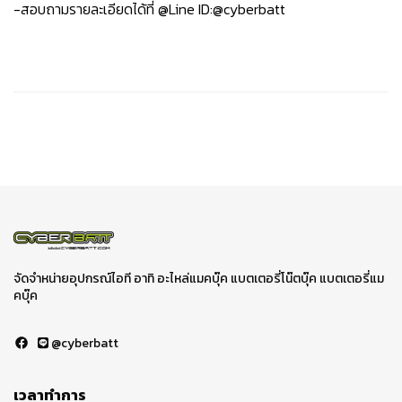
-สอบถามรายละเอียดได้ที่ @Line ID:@cyberbatt
จัดจำหน่ายอุปกรณ์ไอที อาทิ อะไหล่แมคบุ๊ค แบตเตอรี่โน๊ตบุ๊ค แบตเตอรี่แม
คบุ๊ค
@cyberbatt
เวลาทำการ