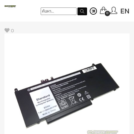
EN
0
0