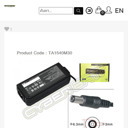
EN
0
1