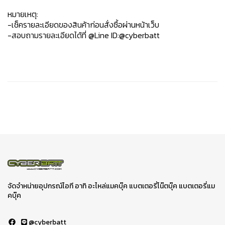
หมายเหตุ:
-เช็ครายละเอียดของสินค้าก่อนสั่งซื้อผ่านหน้าเว็บ
-สอบถามรายละเอียดได้ที่ @Line ID:@cyberbatt
จัดจำหน่ายอุปกรณ์ไอที อาทิ อะไหล่แมคบุ๊ค แบตเตอรี่โน๊ตบุ๊ค แบตเตอรี่แม
คบุ๊ค
@cyberbatt