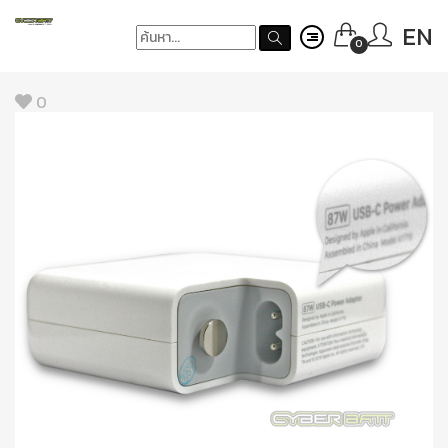
EN
0
0